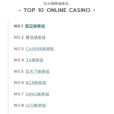
10大娛樂城排名
_
- TOP 10 ONLINE CASINO -
NO.1
諾亞娛樂城
NO.2
優塔娛樂城
NO.3
CASH88娛樂城
NO.4
3A娛樂城
NO.5
冠天下娛樂城
NO.6
BCR娛樂城
NO.7
SWAG娛樂城
NO.8
LEO娛樂城