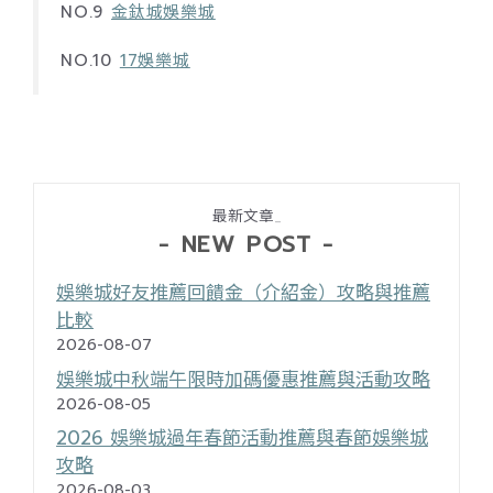
NO.9
金鈦城娛樂城
NO.10
17娛樂城
最新文章
_
- NEW POST -
娛樂城好友推薦回饋金（介紹金）攻略與推薦
比較
2026-08-07
娛樂城中秋端午限時加碼優惠推薦與活動攻略
2026-08-05
2026 娛樂城過年春節活動推薦與春節娛樂城
攻略
2026-08-03