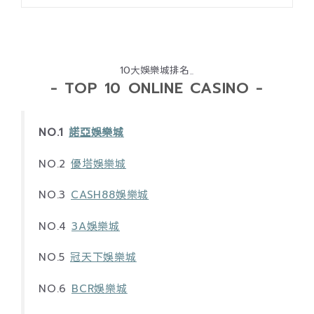
10大娛樂城排名
_
- TOP 10 ONLINE CASINO -
NO.1
諾亞娛樂城
NO.2
優塔娛樂城
NO.3
CASH88娛樂城
NO.4
3A娛樂城
NO.5
冠天下娛樂城
NO.6
BCR娛樂城