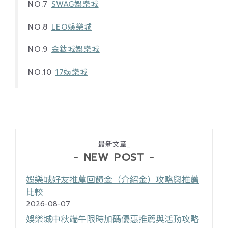
NO.7
SWAG娛樂城
NO.8
LEO娛樂城
NO.9
金鈦城娛樂城
NO.10
17娛樂城
最新文章
_
- NEW POST -
娛樂城好友推薦回饋金（介紹金）攻略與推薦
比較
2026-08-07
娛樂城中秋端午限時加碼優惠推薦與活動攻略