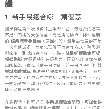
議
1. 新手最適合哪一類優惠
如果你是第一次接觸線上娛樂平台，最適合的通常
不是高門檻的大額優惠，而是規則簡單、條件透明
的
娛樂城新手優惠
。原因在於，新手最需要的不是
一次拿到最多，而是先理解平台運作方式、熟悉遊
戲節奏、測試出金流程。此時，
註冊送體驗金可提
領娛樂城
就顯得特別有吸引力，因為它能讓你在低
風險情況下實際體驗平台功能。若平台同時提供
娛
樂城免費試玩
與清楚的提領說明，那麼對新手來說
會更友善，也更容易建立初步信任。相較之下，若
一開始就被高額首存綁住，反而可能因為不熟悉規
則而承擔更高風險。
在選擇時，也可以把
娛樂城體驗金領取
、
可提領娛
樂城攻略
與
娛樂城首存優惠
一起比較，看看哪種