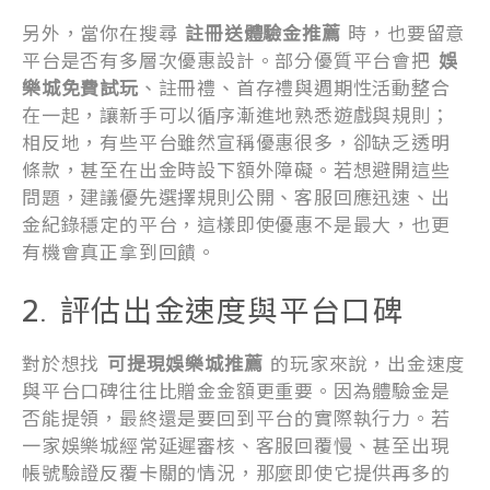
另外，當你在搜尋
註冊送體驗金推薦
時，也要留意
平台是否有多層次優惠設計。部分優質平台會把
娛
樂城免費試玩
、註冊禮、首存禮與週期性活動整合
在一起，讓新手可以循序漸進地熟悉遊戲與規則；
相反地，有些平台雖然宣稱優惠很多，卻缺乏透明
條款，甚至在出金時設下額外障礙。若想避開這些
問題，建議優先選擇規則公開、客服回應迅速、出
金紀錄穩定的平台，這樣即使優惠不是最大，也更
有機會真正拿到回饋。
2. 評估出金速度與平台口碑
對於想找
可提現娛樂城推薦
的玩家來說，出金速度
與平台口碑往往比贈金金額更重要。因為體驗金是
否能提領，最終還是要回到平台的實際執行力。若
一家娛樂城經常延遲審核、客服回覆慢、甚至出現
帳號驗證反覆卡關的情況，那麼即使它提供再多的