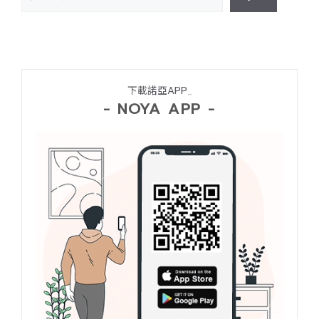
尋
下載諾亞APP
_
- NOYA APP -