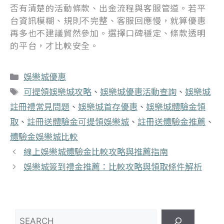
否有清楚的活動條款、出金流程與客服管道。若平
台資訊模糊、規則不完整、客服回應慢，就算優惠
再多也不建議貿然參加。選擇口碑穩定、條款透明
的平台，才比較安全。
分
娛樂城優惠
類
標
可提領娛樂城攻略
、
娛樂城優惠活動查詢
、
娛樂城
籤
註冊禮常見問題
、
娛樂城首存優惠
、
娛樂城體驗金領
取
、
註冊送體驗金可提領娛樂城
、
註冊送體驗金推薦
、
體驗金娛樂城比較
線上娛樂城體驗金比較攻略與推薦指南
娛樂城簽到禮金推薦：比較攻略與領取條件解析
搜