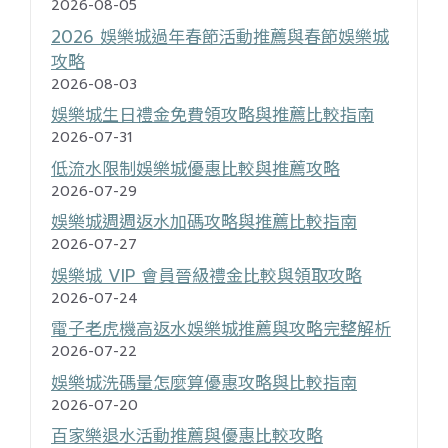
2026-08-05
2026 娛樂城過年春節活動推薦與春節娛樂城
攻略
2026-08-03
娛樂城生日禮金免費領攻略與推薦比較指南
2026-07-31
低流水限制娛樂城優惠比較與推薦攻略
2026-07-29
娛樂城週週返水加碼攻略與推薦比較指南
2026-07-27
娛樂城 VIP 會員晉級禮金比較與領取攻略
2026-07-24
電子老虎機高返水娛樂城推薦與攻略完整解析
2026-07-22
娛樂城洗碼量怎麼算優惠攻略與比較指南
2026-07-20
百家樂退水活動推薦與優惠比較攻略