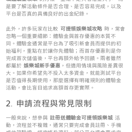
是要了解活動條件是否合理、是否容易完成，以及
平台是否真的具備良好的出金紀錄。
此外，許多玩家在比較
可提領娛樂城攻略
時，常會
忽略一個重要細節：體驗金與首存優惠的本質不
同。體驗金通常是平台為了吸引新會員而提供的初
始福利，重點在於讓你先體驗；而首存優惠則是你
完成首次儲值後，平台再額外給予回饋。兩者雖然
都屬於
娛樂城新手優惠
，但適用情境與風險差異很
大。如果你希望先不投入太多資金，就能測試平台
是否值得長期使用，那麼選擇有明確規則的體驗金
活動，會比盲目追求高額首存更實際。
2. 申請流程與常見限制
一般來說，想參與
註冊送體驗金可提領娛樂城
活
動，流程並不複雜，通常只要完成會員註冊、手機