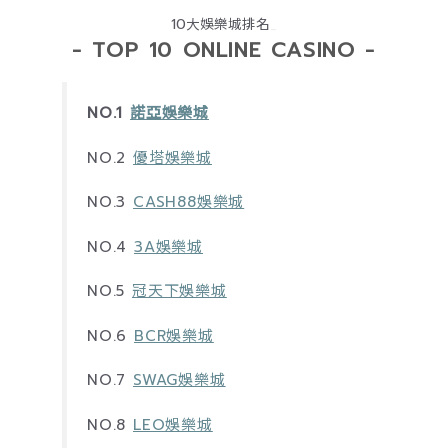
10大娛樂城排名
_
- TOP 10 ONLINE CASINO -
NO.1
諾亞娛樂城
NO.2
優塔娛樂城
NO.3
CASH88娛樂城
NO.4
3A娛樂城
NO.5
冠天下娛樂城
NO.6
BCR娛樂城
NO.7
SWAG娛樂城
NO.8
LEO娛樂城