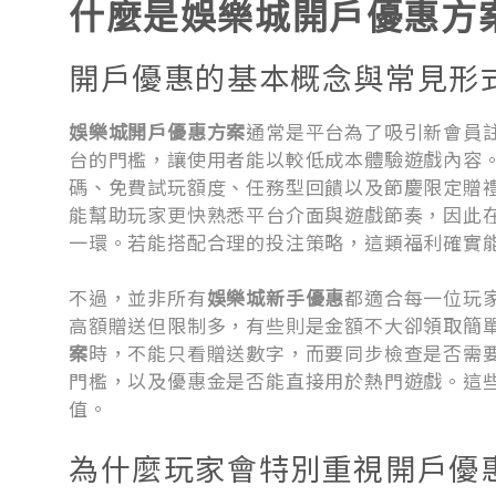
什麼是娛樂城開戶優惠方
開戶優惠的基本概念與常見形
娛樂城開戶優惠方案
通常是平台為了吸引新會員
台的門檻，讓使用者能以較低成本體驗遊戲內容
碼、免費試玩額度、任務型回饋以及節慶限定贈
能幫助玩家更快熟悉平台介面與遊戲節奏，因此
一環。若能搭配合理的投注策略，這類福利確實
不過，並非所有
娛樂城新手優惠
都適合每一位玩
高額贈送但限制多，有些則是金額不大卻領取簡
案
時，不能只看贈送數字，而要同步檢查是否需
門檻，以及優惠金是否能直接用於熱門遊戲。這
值。
為什麼玩家會特別重視開戶優