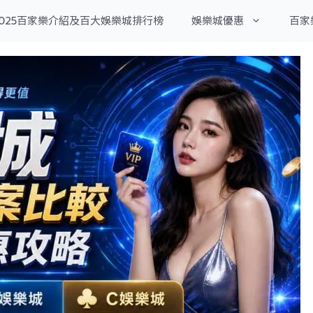
2025百家樂介紹及百大娛樂城排行榜
娛樂城優惠
百家