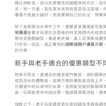
碼比例較低，卻允許更彈性的遊戲使用方式。若
求。另一方面，若玩家本來就有固定投注習慣，
優惠不是越大越好，而是要與自己的玩法、預算
除了金額與流水條件之外，還要留意優惠是否能
城優惠
會要求玩家在註冊後的特定時間內完成首
限特定遊戲類型，像是老虎機、真人百家樂或體
打折扣。因此，真正實用的
娛樂城開戶優惠方案
的方案。
新手與老手適合的優惠類型不
對新手而言，最適合的通常是門檻低、規則簡單
或低流水的體驗金。這類方案的優點是容易上手
在觀望中的玩家特別友善。若搭配完善的客服與
高，玩家能更快完成註冊、驗證與領取流程，避
相較之下，老手玩家通常更在意回饋效率與長期