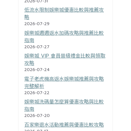
2026-07-31
低流水限制娛樂城優惠比較與推薦攻
略
2026-07-29
娛樂城週週返水加碼攻略與推薦比較
指南
2026-07-27
娛樂城 VIP 會員晉級禮金比較與領取
攻略
2026-07-24
電子老虎機高返水娛樂城推薦與攻略
完整解析
2026-07-22
娛樂城洗碼量怎麼算優惠攻略與比較
指南
2026-07-20
百家樂退水活動推薦與優惠比較攻略