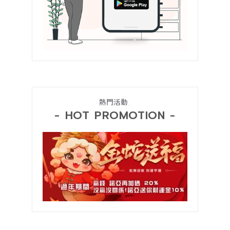
熱門活動
_
- HOT PROMOTION -