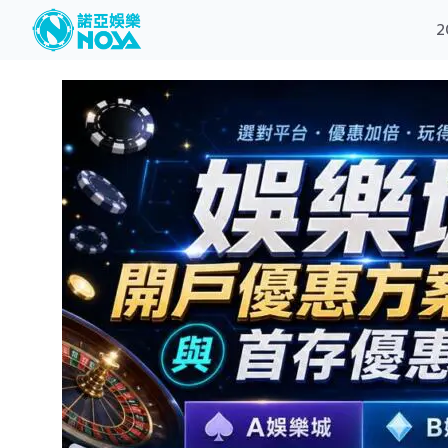
跳
至
主
要
內
容