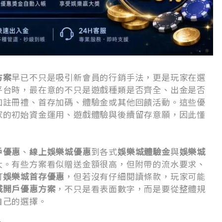
方案
早已不只是吸引新會員的行銷手法，更是玩家在選
平台時，最在意的不只是遊戲種類是否齊全、出金是否
如註冊禮、首存加碼、體驗金或其他回饋活動。這些優
家的初始資金運用、遊戲體驗與後續留存意願，因此懂
。
戶優惠
、
線上娛樂城優惠
到各式
娛樂城體驗金
與
娛樂城
大。有些方案看似贈送金額很高，但附帶的流水要求、
打
娛樂城首存優惠
，但若沒有仔細閱讀條款，玩家可能
城開戶優惠方案
，不只是看表面數字，而是要從整體規
自己的選擇。