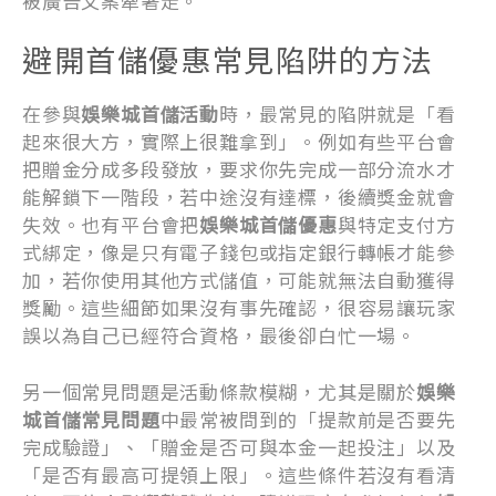
被廣告文案牽著走。
避開首儲優惠常見陷阱的方法
在參與
娛樂城首儲活動
時，最常見的陷阱就是「看
起來很大方，實際上很難拿到」。例如有些平台會
把贈金分成多段發放，要求你先完成一部分流水才
能解鎖下一階段，若中途沒有達標，後續獎金就會
失效。也有平台會把
娛樂城首儲優惠
與特定支付方
式綁定，像是只有電子錢包或指定銀行轉帳才能參
加，若你使用其他方式儲值，可能就無法自動獲得
獎勵。這些細節如果沒有事先確認，很容易讓玩家
誤以為自己已經符合資格，最後卻白忙一場。
另一個常見問題是活動條款模糊，尤其是關於
娛樂
城首儲常見問題
中最常被問到的「提款前是否要先
完成驗證」、「贈金是否可與本金一起投注」以及
「是否有最高可提領上限」。這些條件若沒有看清