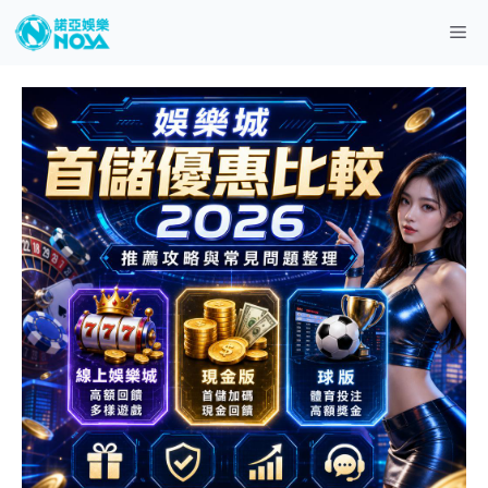
跳
Me
至
主
要
內
容