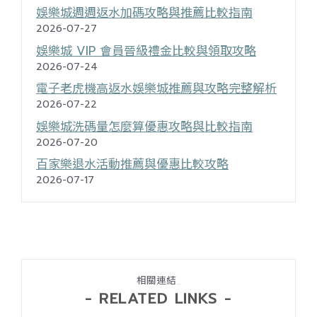
娛樂城週週返水加碼攻略與推薦比較指南
2026-07-27
娛樂城 VIP 會員晉級禮金比較與領取攻略
2026-07-24
電子老虎機高返水娛樂城推薦與攻略完整解析
2026-07-22
娛樂城洗碼量怎麼算優惠攻略與比較指南
2026-07-20
百家樂退水活動推薦與優惠比較攻略
2026-07-17
相關連結
_
- RELATED LINKS -