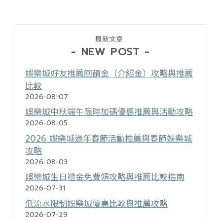
最新文章
_
- NEW POST -
娛樂城好友推薦回饋金（介紹金）攻略與推薦
比較
2026-08-07
娛樂城中秋端午限時加碼優惠推薦與活動攻略
2026-08-05
2026 娛樂城過年春節活動推薦與春節娛樂城
攻略
2026-08-03
娛樂城生日禮金免費領攻略與推薦比較指南
2026-07-31
低流水限制娛樂城優惠比較與推薦攻略
2026-07-29