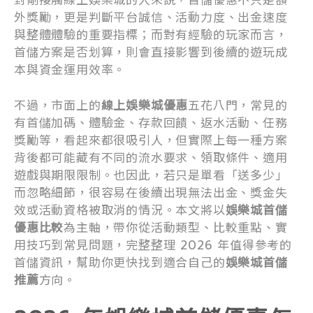
對剛接觸線上娛樂城的人來說，首儲優惠不只是額
外獎勵，更是判斷平台誠信、活動力度、出金速度
與整體體驗的重要指標；而對有經驗的玩家而言，
首儲方案是否划算，則會直接影響到後續的遊玩成
本與資金運用效率。
不過，市面上的
線上娛樂城優惠
五花八門，常見的
有首儲加碼、體驗金、存款回饋、返水活動、任務
獎勵等，看起來都很吸引人，但實際上每一種方案
背後都可能藏有不同的流水要求、領取條件、適用
遊戲與期限限制。也因此，若只是單看「送多少」
而忽略細節，很容易在後續出現無法出金、獎金失
效或活動資格被取消的情況。本文將以
娛樂城首儲
優惠比較
為主軸，帶你從活動類型、比較重點、實
用技巧到常見問題，完整整理 2026 年值得參考的
首儲資訊，幫助你更快找到適合自己的
娛樂城首儲
推薦
方向。