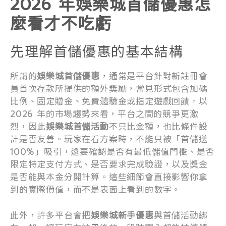
2026 年娛樂城首儲優惠怎
麼看才不吃虧
先理解首儲優惠的基本結構
所謂的
娛樂城首儲優惠
，通常是平台針對新註冊會
員首次存款所提供的額外獎勵，常見形式包含加碼
比例、固定贈金、免費體驗金或指定遊戲回饋。以
2026 年的市場趨勢來看，平台之間的競爭更激
烈，因此
娛樂城首儲活動
不只比金額，也比條件設
計是否友善。玩家在看方案時，不能只被「首儲送
100%」吸引，還要確認是否有最低儲值門檻、是否
限定特定支付方式、是否要求完成驗證，以及獎金
是否能與本金分開計算。這些細節會直接影響你拿
到的實際價值，而不是表面上看到的數字。
此外，許多平台會把
娛樂城新手優惠
與首儲活動綁