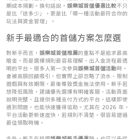
期成本規劃。換句話說，
娛樂城首儲優惠比較
不只
是比「送多少」，更是比「哪一種活動最符合你的
玩法與資金管理」。
新手最適合的首儲方案怎麼選
對新手而言，
娛樂城首儲推薦
的重點不是追求最高
贈金，而是選擇規則最容易理解、出入金流程最透
明的平台。很多人第一次參與
娛樂城首儲活動
時，
會被高額回饋吸引，但實際上卻忽略了流水、限制
遊戲與有效期限，最後導致獎金無法使用。新手若
想降低風險，建議優先選擇有明確客服、活動頁面
說明完整、且提供多種支付方式的平台，這樣即使
遇到問題，也能快速獲得協助。尤其在 2026 年，
平台活動更新速度快，若規則不清楚，很容易錯過
最佳領取時機。
此外，新手在挑選
娛樂城新手優惠
時，也可以先從