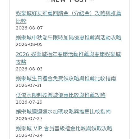
娛樂城好友推薦回饋金（介紹金）攻略與推薦
比較
2026-08-07
娛樂城中秋端午限時加碼優惠推薦與活動攻略
2026-08-05
2026 娛樂城過年春節活動推薦與春節娛樂城
攻略
2026-08-03
娛樂城生日禮金免費領攻略與推薦比較指南
2026-07-31
低流水限制娛樂城優惠比較與推薦攻略
2026-07-29
娛樂城週週返水加碼攻略與推薦比較指南
2026-07-27
娛樂城 VIP 會員晉級禮金比較與領取攻略
2026-07-24