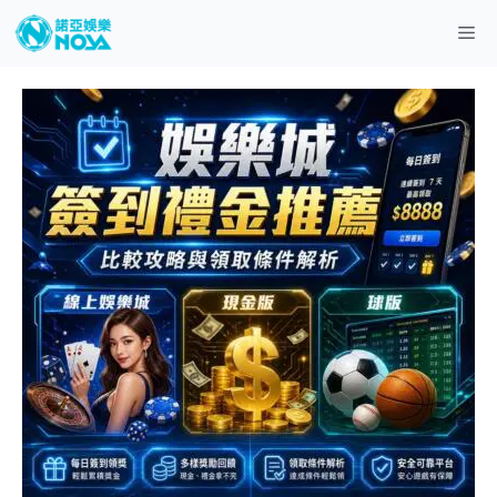
跳
Me
至
主
要
內
容