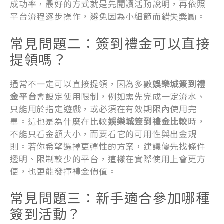
成功率，最好的方式就是先閱讀活動說明，再依照
平台流程逐步操作，避免因為小細節而錯失獎勵。
常見問題二：簽到禮金可以直接
提領嗎？
通常不一定可以直接提領，因為多數
娛樂城簽到禮
金平台
會設定使用限制，例如需先完成一定流水、
只能用於指定遊戲，或必須在有效期限內使用完
畢。這也是為什麼在比較
娛樂城簽到禮金比較
時，
不能只看金額大小，而要看它的可用性與出金規
則。若你希望選擇更彈性的方案，建議優先找條件
透明、限制較少的平台，這樣在實際使用上會更方
便，也更能發揮禮金價值。
常見問題三：新手適合參加哪種
簽到活動？