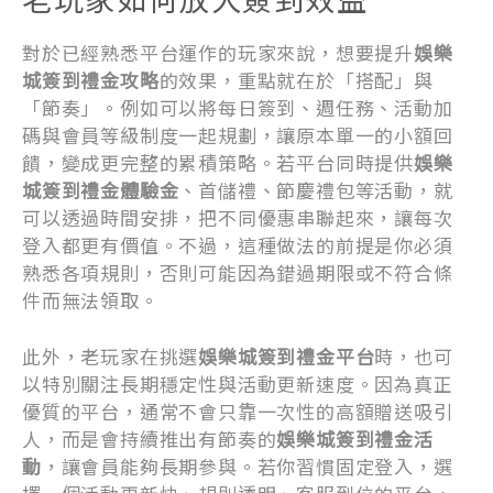
老玩家如何放大簽到效益
對於已經熟悉平台運作的玩家來說，想要提升
娛樂
城簽到禮金攻略
的效果，重點就在於「搭配」與
「節奏」。例如可以將每日簽到、週任務、活動加
碼與會員等級制度一起規劃，讓原本單一的小額回
饋，變成更完整的累積策略。若平台同時提供
娛樂
城簽到禮金體驗金
、首儲禮、節慶禮包等活動，就
可以透過時間安排，把不同優惠串聯起來，讓每次
登入都更有價值。不過，這種做法的前提是你必須
熟悉各項規則，否則可能因為錯過期限或不符合條
件而無法領取。
此外，老玩家在挑選
娛樂城簽到禮金平台
時，也可
以特別關注長期穩定性與活動更新速度。因為真正
優質的平台，通常不會只靠一次性的高額贈送吸引
人，而是會持續推出有節奏的
娛樂城簽到禮金活
動
，讓會員能夠長期參與。若你習慣固定登入，選