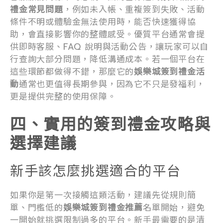
禮金常見問題
，例如未入帳、重複簽到失敗、活動
條件不明或體驗金無法使用時，能否快速獲得協
助，會直接影響你的整體感受。優質平台通常會提
供即時客服、FAQ 說明與活動公告，讓玩家可以自
行查詢大部分問題，降低溝通成本。若一個平台在
這些環節都做得不錯，那麼它的
娛樂城簽到禮金活
動
通常也更值得長期參與，因為它不只是發福利，
更是提供完整的使用保障。
四、實用的簽到禮金攻略與
選擇建議
新手該怎麼挑選適合的平台
如果你是第一次接觸這類活動，建議先從規則簡
單、門檻低的
娛樂城簽到禮金推薦
名單開始，避免
一開始就挑選限制過多的平台。新手最需要的是清