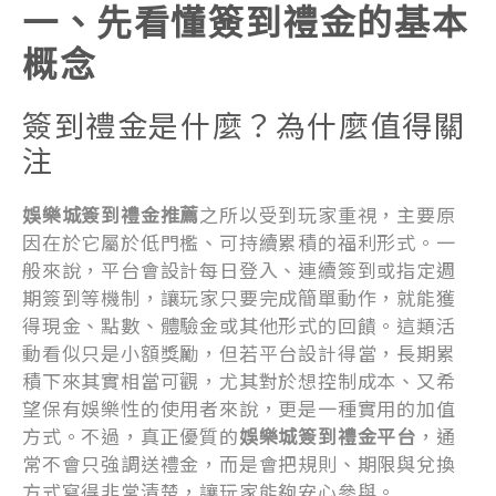
一、先看懂簽到禮金的基本
概念
簽到禮金是什麼？為什麼值得關
注
娛樂城簽到禮金推薦
之所以受到玩家重視，主要原
因在於它屬於低門檻、可持續累積的福利形式。一
般來說，平台會設計每日登入、連續簽到或指定週
期簽到等機制，讓玩家只要完成簡單動作，就能獲
得現金、點數、體驗金或其他形式的回饋。這類活
動看似只是小額獎勵，但若平台設計得當，長期累
積下來其實相當可觀，尤其對於想控制成本、又希
望保有娛樂性的使用者來說，更是一種實用的加值
方式。不過，真正優質的
娛樂城簽到禮金平台
，通
常不會只強調送禮金，而是會把規則、期限與兌換
方式寫得非常清楚，讓玩家能夠安心參與。