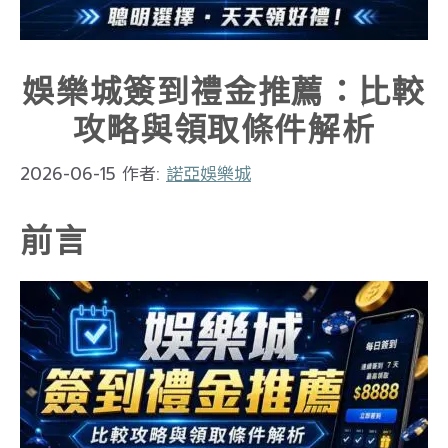
娛樂城簽到禮金推薦：比較
攻略與領取條件解析
2026-06-15
作者:
諾亞娛樂城
前言