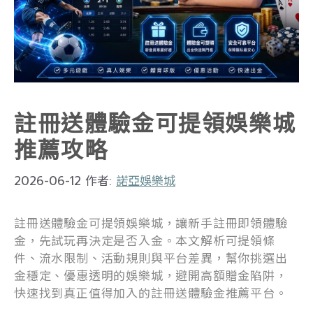
註冊送體驗金可提領娛樂城
推薦攻略
2026-06-12
作者:
諾亞娛樂城
註冊送體驗金可提領娛樂城，讓新手註冊即領體驗
金，先試玩再決定是否入金。本文解析可提領條
件、流水限制、活動規則與平台差異，幫你挑選出
金穩定、優惠透明的娛樂城，避開高額贈金陷阱，
快速找到真正值得加入的註冊送體驗金推薦平台。