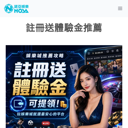
跳
Me
至
主
要
註冊送體驗金推薦
內
容