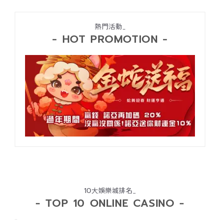
熱門活動
_
- HOT PROMOTION -
10大娛樂城排名
_
- TOP 10 ONLINE CASINO -