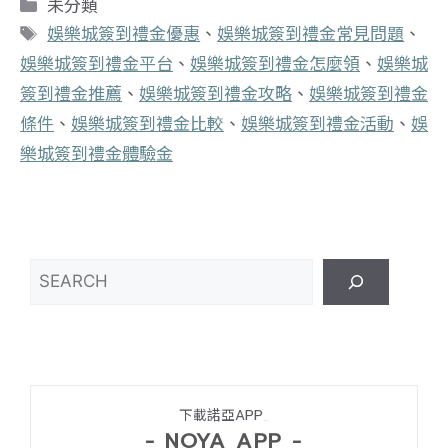
分
未分類
類
標
娛樂城簽到禮金優惠
、
娛樂城簽到禮金常見問題
、
籤
娛樂城簽到禮金平台
、
娛樂城簽到禮金怎麼領
、
娛樂城
簽到禮金推薦
、
娛樂城簽到禮金攻略
、
娛樂城簽到禮金
條件
、
娛樂城簽到禮金比較
、
娛樂城簽到禮金活動
、
娛
樂城簽到禮金體驗金
搜
尋
下載諾亞APP
_
- NOYA APP -