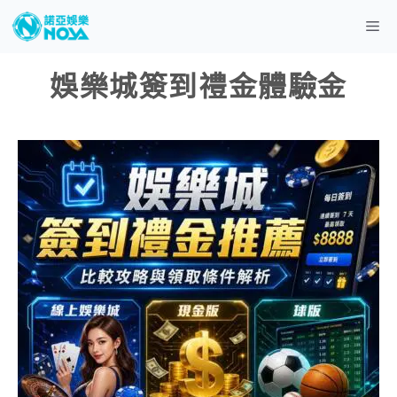
跳
Me
至
主
要
娛樂城簽到禮金體驗金
內
容