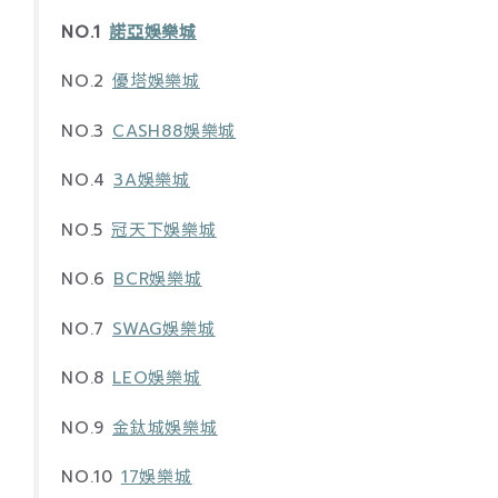
NO.1
諾亞娛樂城
NO.2
優塔娛樂城
NO.3
CASH88娛樂城
NO.4
3A娛樂城
NO.5
冠天下娛樂城
NO.6
BCR娛樂城
NO.7
SWAG娛樂城
NO.8
LEO娛樂城
NO.9
金鈦城娛樂城
NO.10
17娛樂城