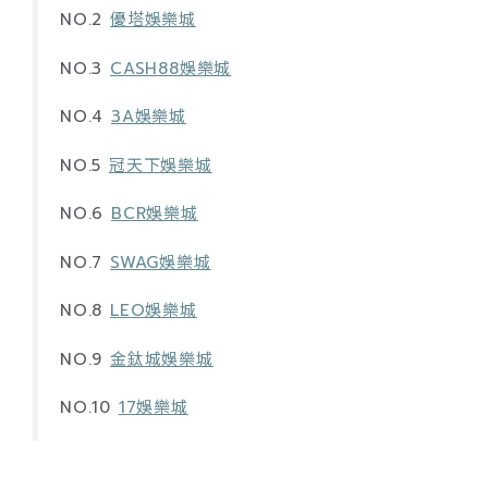
NO.2
優塔娛樂城
NO.3
CASH88娛樂城
NO.4
3A娛樂城
NO.5
冠天下娛樂城
NO.6
BCR娛樂城
NO.7
SWAG娛樂城
NO.8
LEO娛樂城
NO.9
金鈦城娛樂城
NO.10
17娛樂城