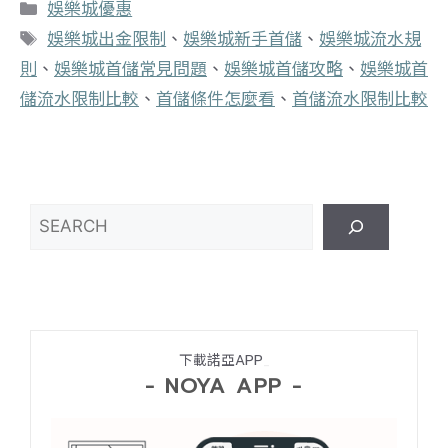
分
娛樂城優惠
類
標
娛樂城出金限制
、
娛樂城新手首儲
、
娛樂城流水規
籤
則
、
娛樂城首儲常見問題
、
娛樂城首儲攻略
、
娛樂城首
儲流水限制比較
、
首儲條件怎麼看
、
首儲流水限制比較
搜
尋
下載諾亞APP
_
- NOYA APP -