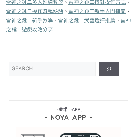
雷神之錘二多人連線教學
、
雷神之錘二按鍵操作方式
、
雷神之錘二操作流暢秘訣
、
雷神之錘二新手入門指南
、
雷神之錘二新手教學
、
雷神之錘二武器選擇推薦
、
雷神
之錘二遊戲攻略分享
搜
尋
下載諾亞APP
_
- NOYA APP -