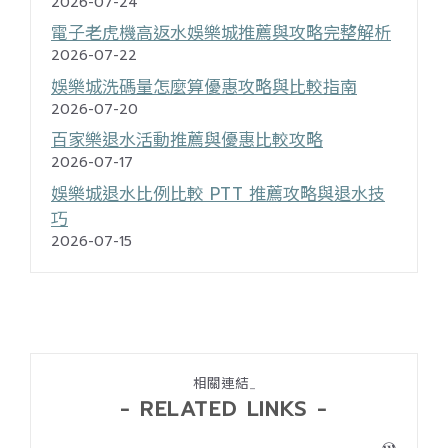
2026-07-24
電子老虎機高返水娛樂城推薦與攻略完整解析
2026-07-22
娛樂城洗碼量怎麼算優惠攻略與比較指南
2026-07-20
百家樂退水活動推薦與優惠比較攻略
2026-07-17
娛樂城退水比例比較 PTT 推薦攻略與退水技
巧
2026-07-15
相關連結
_
- RELATED LINKS -
WordPress