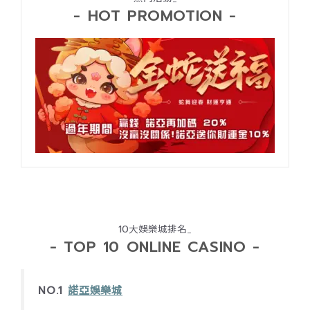
- HOT PROMOTION -
10大娛樂城排名
_
- TOP 10 ONLINE CASINO -
NO.1
諾亞娛樂城