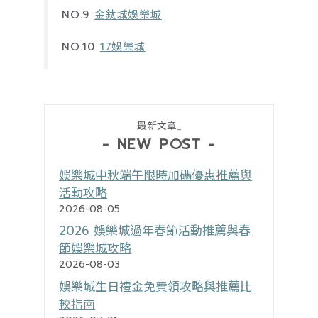
NO.9
金鈦城娛樂城
NO.10
17娛樂城
最新文章
_
- NEW POST -
娛樂城中秋端午限時加碼優惠推薦與
活動攻略
2026-08-05
2026 娛樂城過年春節活動推薦與春
節娛樂城攻略
2026-08-03
娛樂城生日禮金免費領攻略與推薦比
較指南