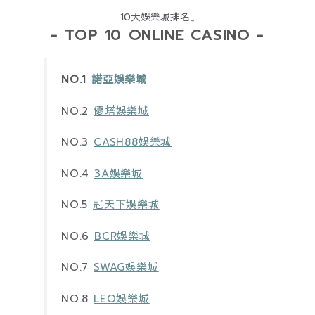
10大娛樂城排名
_
- TOP 10 ONLINE CASINO -
NO.1
諾亞娛樂城
NO.2
優塔娛樂城
NO.3
CASH88娛樂城
NO.4
3A娛樂城
NO.5
冠天下娛樂城
NO.6
BCR娛樂城
NO.7
SWAG娛樂城
NO.8
LEO娛樂城