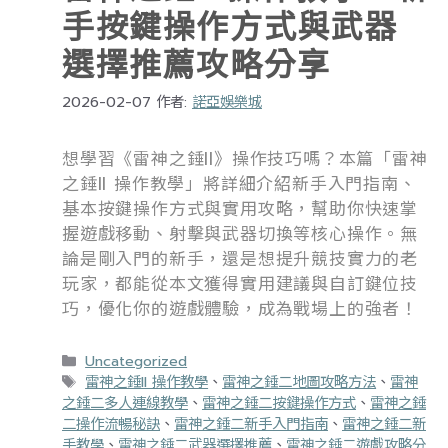
手按鍵操作方式與武器
選擇推薦攻略分享
2026-02-07
作者:
諾亞娛樂城
想學習《雷神之錘II》操作技巧嗎？本篇「雷神
之錘II 操作教學」將詳細介紹新手入門指南、
基本按鍵操作方式與實用攻略，幫助你快速掌
握遊戲移動、射擊與武器切換等核心操作。無
論是剛入門的新手，還是想提升競技實力的老
玩家，都能從本文獲得實用建議與自訂鍵位技
巧，優化你的遊戲體驗，成為戰場上的強者！
分
Uncategorized
類
標
雷神之錘II 操作教學
、
雷神之錘二地圖攻略方法
、
雷神
籤
之錘二多人連線教學
、
雷神之錘二按鍵操作方式
、
雷神之錘
二操作流暢秘訣
、
雷神之錘二新手入門指南
、
雷神之錘二新
手教學
、
雷神之錘二武器選擇推薦
、
雷神之錘二遊戲攻略分