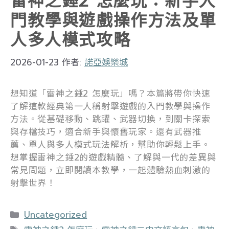
雷神之錘2 怎麼玩：新手入
門教學與遊戲操作方法及單
人多人模式攻略
2026-01-23
作者:
諾亞娛樂城
想知道「雷神之錘2 怎麼玩」嗎？本篇將帶你快速
了解這款經典第一人稱射擊遊戲的入門教學與操作
方法。從基礎移動、跳躍、武器切換，到關卡探索
與存檔技巧，適合新手與懷舊玩家。還有武器推
薦、單人與多人模式玩法解析，幫助你輕鬆上手。
想掌握雷神之錘2的遊戲精髓、了解與一代的差異與
常見問題，立即閱讀本教學，一起體驗熱血刺激的
射擊世界！
分
Uncategorized
類
標