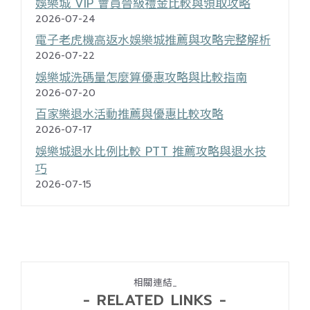
娛樂城 VIP 會員晉級禮金比較與領取攻略
2026-07-24
電子老虎機高返水娛樂城推薦與攻略完整解析
2026-07-22
娛樂城洗碼量怎麼算優惠攻略與比較指南
2026-07-20
百家樂退水活動推薦與優惠比較攻略
2026-07-17
娛樂城退水比例比較 PTT 推薦攻略與退水技
巧
2026-07-15
相關連結
_
- RELATED LINKS -