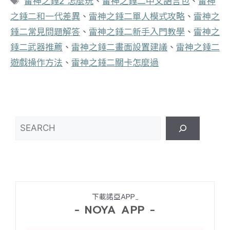
雷神之錘2 怎麼玩
、
雷神之錘二中文語言包
、
雷神
籤
之錘二和一代差異
、
雷神之錘二單人模式攻略
、
雷神之
錘二常見問題解答
、
雷神之錘二新手入門教學
、
雷神之
錘二武器推薦
、
雷神之錘二畫面設置建議
、
雷神之錘二
遊戲操作方法
、
雷神之錘二關卡怎麼過
搜
尋
下載諾亞APP
_
- NOYA APP -