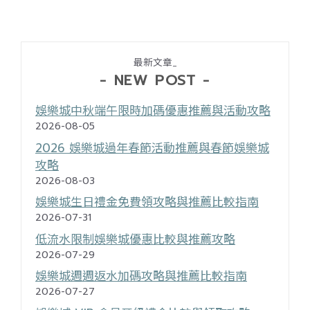
最新文章
_
- NEW POST -
娛樂城中秋端午限時加碼優惠推薦與活動攻略
2026-08-05
2026 娛樂城過年春節活動推薦與春節娛樂城
攻略
2026-08-03
娛樂城生日禮金免費領攻略與推薦比較指南
2026-07-31
低流水限制娛樂城優惠比較與推薦攻略
2026-07-29
娛樂城週週返水加碼攻略與推薦比較指南
2026-07-27