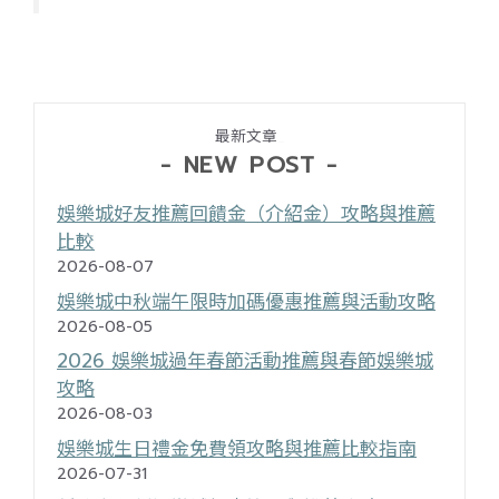
最新文章
_
- NEW POST -
娛樂城好友推薦回饋金（介紹金）攻略與推薦
比較
2026-08-07
娛樂城中秋端午限時加碼優惠推薦與活動攻略
2026-08-05
2026 娛樂城過年春節活動推薦與春節娛樂城
攻略
2026-08-03
娛樂城生日禮金免費領攻略與推薦比較指南
2026-07-31