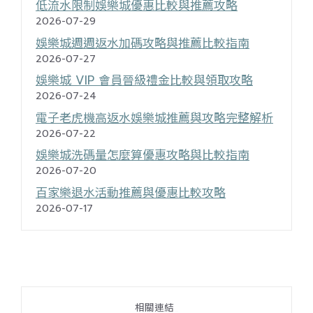
低流水限制娛樂城優惠比較與推薦攻略
2026-07-29
娛樂城週週返水加碼攻略與推薦比較指南
2026-07-27
娛樂城 VIP 會員晉級禮金比較與領取攻略
2026-07-24
電子老虎機高返水娛樂城推薦與攻略完整解析
2026-07-22
娛樂城洗碼量怎麼算優惠攻略與比較指南
2026-07-20
百家樂退水活動推薦與優惠比較攻略
2026-07-17
相關連結
_