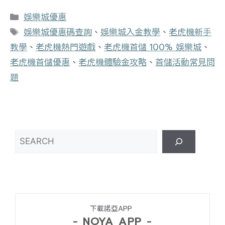
分
娛樂城優惠
類
標
娛樂城優惠碼查詢
、
娛樂城入金教學
、
老虎機新手
籤
教學
、
老虎機熱門遊戲
、
老虎機首儲 100% 娛樂城
、
老虎機首儲優惠
、
老虎機體驗金攻略
、
首儲活動常見問
題
搜
尋
下載諾亞APP
_
- NOYA APP -