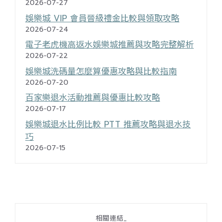
2026-07-27
娛樂城 VIP 會員晉級禮金比較與領取攻略
2026-07-24
電子老虎機高返水娛樂城推薦與攻略完整解析
2026-07-22
娛樂城洗碼量怎麼算優惠攻略與比較指南
2026-07-20
百家樂退水活動推薦與優惠比較攻略
2026-07-17
娛樂城退水比例比較 PTT 推薦攻略與退水技
巧
2026-07-15
相關連結
_