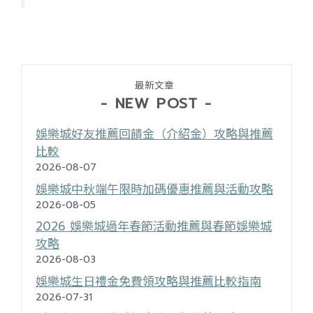
最新文章
_
- NEW POST -
娛樂城好友推薦回饋金（介紹金）攻略與推薦
比較
2026-08-07
娛樂城中秋端午限時加碼優惠推薦與活動攻略
2026-08-05
2026 娛樂城過年春節活動推薦與春節娛樂城
攻略
2026-08-03
娛樂城生日禮金免費領攻略與推薦比較指南
2026-07-31