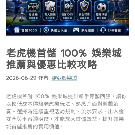
老虎機首儲 100% 娛樂城
推薦與優惠比較攻略
2026-06-29
作者:
諾亞娛樂城
老虎機首儲 100% 娛樂城提供新手等額回饋，讓你
以較低成本體驗老虎機玩法、熟悉介面與遊戲節
奏。選擇時建議重視活動規則、流水要求、出入金
安全與平台透明度，才能放大首儲效益，提升娛樂
城首儲推薦的實用價值。