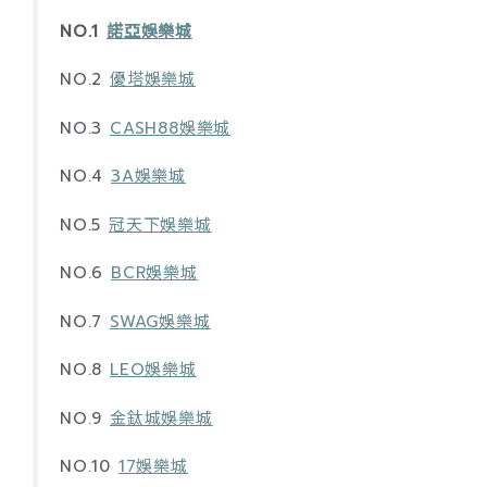
NO.1
諾亞娛樂城
NO.2
優塔娛樂城
NO.3
CASH88娛樂城
NO.4
3A娛樂城
NO.5
冠天下娛樂城
NO.6
BCR娛樂城
NO.7
SWAG娛樂城
NO.8
LEO娛樂城
NO.9
金鈦城娛樂城
NO.10
17娛樂城