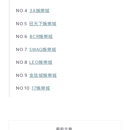
NO.4
3A娛樂城
NO.5
冠天下娛樂城
NO.6
BCR娛樂城
NO.7
SWAG娛樂城
NO.8
LEO娛樂城
NO.9
金鈦城娛樂城
NO.10
17娛樂城
最新文章
_