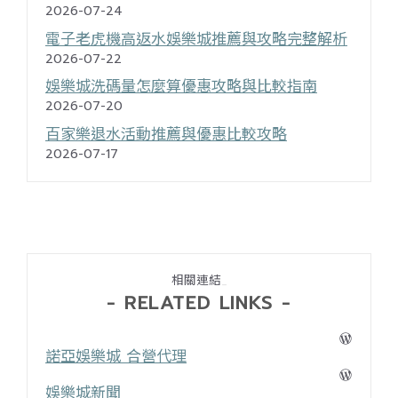
2026-07-24
電子老虎機高返水娛樂城推薦與攻略完整解析
2026-07-22
娛樂城洗碼量怎麼算優惠攻略與比較指南
2026-07-20
百家樂退水活動推薦與優惠比較攻略
2026-07-17
相關連結
_
- RELATED LINKS -
WordPress
諾亞娛樂城 合營代理
WordPress
娛樂城新聞