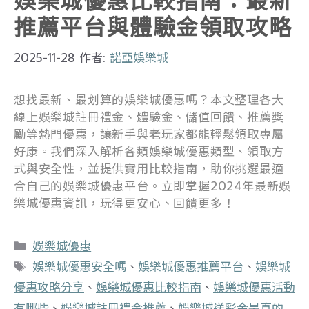
娛樂城優惠比較指南：最新
推薦平台與體驗金領取攻略
2025-11-28
作者:
諾亞娛樂城
想找最新、最划算的娛樂城優惠嗎？本文整理各大
線上娛樂城註冊禮金、體驗金、儲值回饋、推薦獎
勵等熱門優惠，讓新手與老玩家都能輕鬆領取專屬
好康。我們深入解析各類娛樂城優惠類型、領取方
式與安全性，並提供實用比較指南，助你挑選最適
合自己的娛樂城優惠平台。立即掌握2024年最新娛
樂城優惠資訊，玩得更安心、回饋更多！
分
娛樂城優惠
類
標
娛樂城優惠安全嗎
、
娛樂城優惠推薦平台
、
娛樂城
籤
優惠攻略分享
、
娛樂城優惠比較指南
、
娛樂城優惠活動
有哪些
、
娛樂城註冊禮金推薦
、
娛樂城送彩金是真的