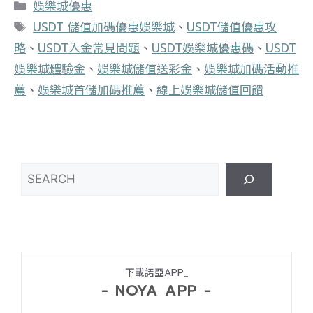
分
娛樂城優惠
類
標
USDT 儲值加碼優惠娛樂城
、
USDT儲值優惠攻
籤
略
、
USDT入金常見問題
、
USDT娛樂城優惠碼
、
USDT
娛樂城體驗金
、
娛樂城儲值送彩金
、
娛樂城加碼活動推
薦
、
娛樂城首儲加碼推薦
、
線上娛樂城儲值回饋
搜
尋
下載諾亞APP
_
- NOYA APP -