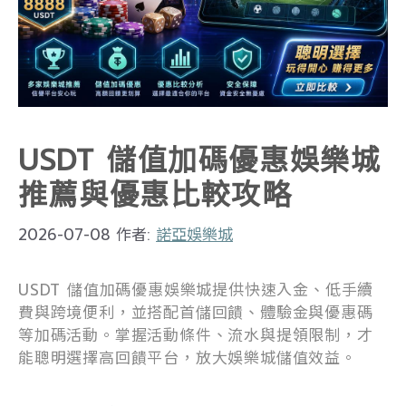
USDT 儲值加碼優惠娛樂城
推薦與優惠比較攻略
2026-07-08
作者:
諾亞娛樂城
USDT 儲值加碼優惠娛樂城提供快速入金、低手續
費與跨境便利，並搭配首儲回饋、體驗金與優惠碼
等加碼活動。掌握活動條件、流水與提領限制，才
能聰明選擇高回饋平台，放大娛樂城儲值效益。