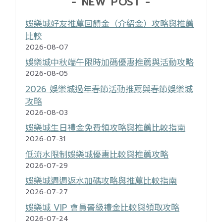
- NEW POST -
娛樂城好友推薦回饋金（介紹金）攻略與推薦
比較
2026-08-07
娛樂城中秋端午限時加碼優惠推薦與活動攻略
2026-08-05
2026 娛樂城過年春節活動推薦與春節娛樂城
攻略
2026-08-03
娛樂城生日禮金免費領攻略與推薦比較指南
2026-07-31
低流水限制娛樂城優惠比較與推薦攻略
2026-07-29
娛樂城週週返水加碼攻略與推薦比較指南
2026-07-27
娛樂城 VIP 會員晉級禮金比較與領取攻略
2026-07-24