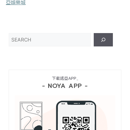
亞娛樂城
搜
尋
下載諾亞APP
_
- NOYA APP -