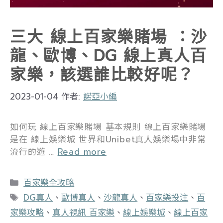
三大 線上百家樂賭場 ：沙
龍、歐博、DG 線上真人百
家樂，該選誰比較好呢？
2023-01-04
作者:
諾亞小編
如何玩 線上百家樂賭場 基本規則 線上百家樂賭場
是在 線上娛樂城 世界和Unibet真人娛樂場中非常
流行的遊 …
Read more
分
百家樂全攻略
類
標
DG真人
、
歐博真人
、
沙龍真人
、
百家樂投注
、
百
籤
家樂攻略
、
真人視訊 百家樂
、
線上娛樂城
、
線上百家