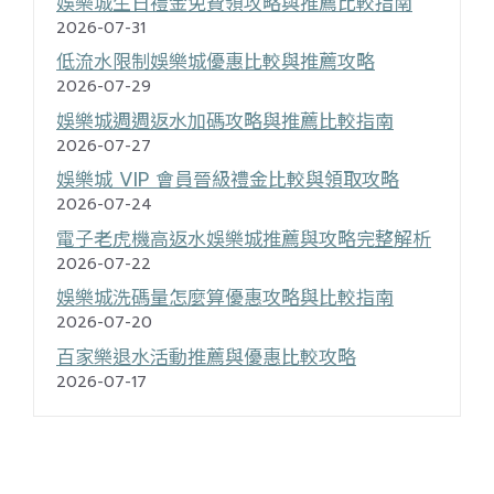
娛樂城生日禮金免費領攻略與推薦比較指南
2026-07-31
低流水限制娛樂城優惠比較與推薦攻略
2026-07-29
娛樂城週週返水加碼攻略與推薦比較指南
2026-07-27
娛樂城 VIP 會員晉級禮金比較與領取攻略
2026-07-24
電子老虎機高返水娛樂城推薦與攻略完整解析
2026-07-22
娛樂城洗碼量怎麼算優惠攻略與比較指南
2026-07-20
百家樂退水活動推薦與優惠比較攻略
2026-07-17