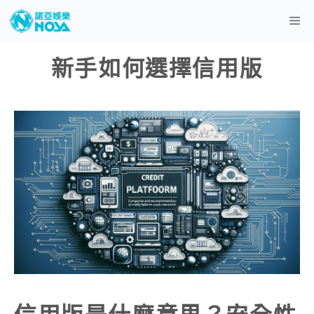
跳
Me
至
主
要
新手如何選擇信用版
內
容