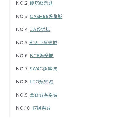
NO.2
優塔娛樂城
NO.3
CASH88娛樂城
NO.4
3A娛樂城
NO.5
冠天下娛樂城
NO.6
BCR娛樂城
NO.7
SWAG娛樂城
NO.8
LEO娛樂城
NO.9
金鈦城娛樂城
NO.10
17娛樂城