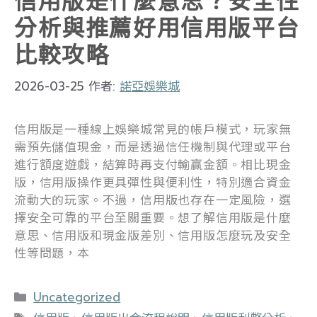
信用版是什麼意思？安全性
分析與推薦好用信用版平台
比較攻略
2026-03-25
作者:
諾亞娛樂城
信用版是一種線上娛樂城常見的帳戶模式，玩家無
需預先儲值現金，而是透過信任機制與代理或平台
進行額度遊戲，結算時再支付輸贏金額。相比現金
版，信用版操作更具彈性與便利性，特別適合資金
流動大的玩家。不過，信用版也存在一定風險，選
擇安全可靠的平台至關重要。想了解信用版是什麼
意思、信用版和現金版差別、信用版怎麼玩及安全
性等問題，本
分
Uncategorized
類
標