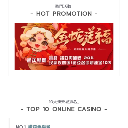
熱門活動
_
- HOT PROMOTION -
10大娛樂城排名
_
- TOP 10 ONLINE CASINO -
NO.1
諾亞娛樂城