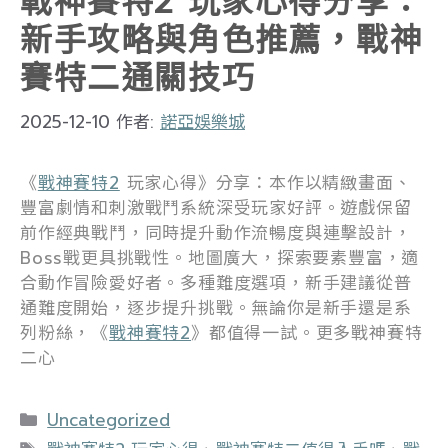
戰神賽特2 玩家心得分享：
新手攻略與角色推薦，戰神
賽特二通關技巧
2025-12-10
作者:
諾亞娛樂城
《
戰神賽特2
玩家心得》分享：本作以精緻畫面、
豐富劇情和刺激戰鬥系統深受玩家好評。遊戲保留
前作經典戰鬥，同時提升動作流暢度與連擊設計，
Boss戰更具挑戰性。地圖廣大，探索要素豐富，適
合動作冒險愛好者。多種難度選項，新手建議從普
通難度開始，逐步提升挑戰。無論你是新手還是系
列粉絲，《
戰神賽特2
》都值得一試。更多戰神賽特
二心
分
Uncategorized
類
標