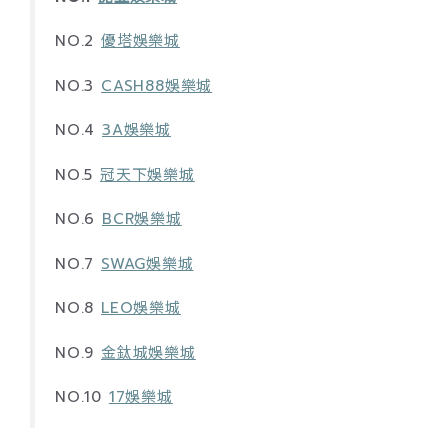
NO.2
優塔娛樂城
NO.3
CASH88娛樂城
NO.4
3A娛樂城
NO.5
冠天下娛樂城
NO.6
BCR娛樂城
NO.7
SWAG娛樂城
NO.8
LEO娛樂城
NO.9
金鈦城娛樂城
NO.10
17娛樂城