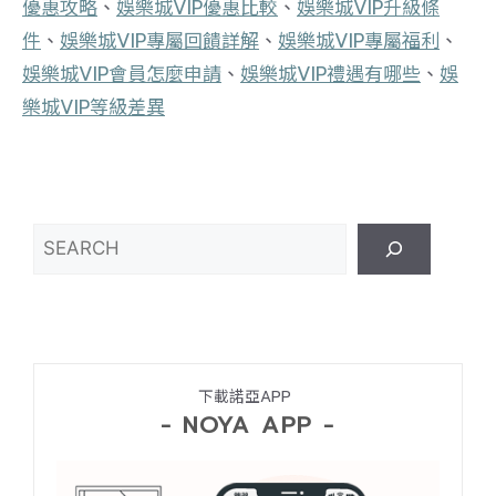
優惠攻略
、
娛樂城VIP優惠比較
、
娛樂城VIP升級條
件
、
娛樂城VIP專屬回饋詳解
、
娛樂城VIP專屬福利
、
娛樂城VIP會員怎麼申請
、
娛樂城VIP禮遇有哪些
、
娛
樂城VIP等級差異
搜
尋
下載諾亞APP
_
- NOYA APP -