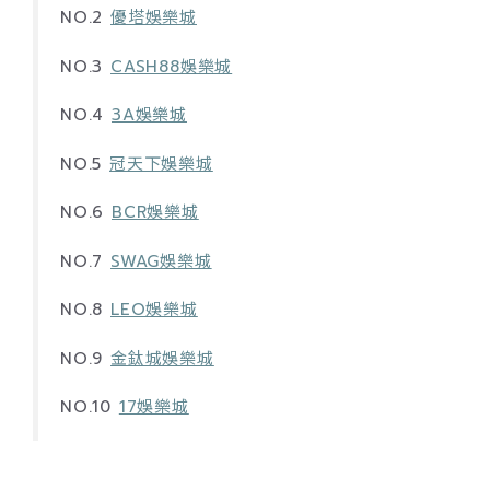
NO.2
優塔娛樂城
NO.3
CASH88娛樂城
NO.4
3A娛樂城
NO.5
冠天下娛樂城
NO.6
BCR娛樂城
NO.7
SWAG娛樂城
NO.8
LEO娛樂城
NO.9
金鈦城娛樂城
NO.10
17娛樂城