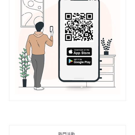
熱門活動
_