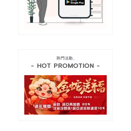
熱門活動
_
- HOT PROMOTION -