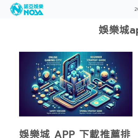
跳
至
主
要
娛樂城a
內
容
娛樂城 APP 下載推薦排