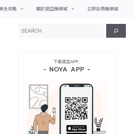
樂全攻略
關於諾亞娛樂城
立即註冊娛樂城
搜
尋
下載諾亞APP
_
- NOYA APP -