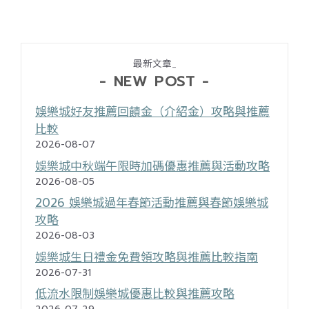
最新文章
_
- NEW POST -
娛樂城好友推薦回饋金（介紹金）攻略與推薦
比較
2026-08-07
娛樂城中秋端午限時加碼優惠推薦與活動攻略
2026-08-05
2026 娛樂城過年春節活動推薦與春節娛樂城
攻略
2026-08-03
娛樂城生日禮金免費領攻略與推薦比較指南
2026-07-31
低流水限制娛樂城優惠比較與推薦攻略