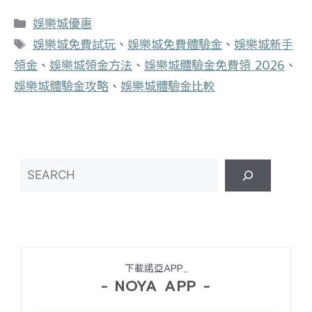
分
娛樂城優惠
類
標
娛樂城免費試玩
、
娛樂城免費體驗金
、
娛樂城新手
籤
領金
、
娛樂城領金方法
、
娛樂城體驗金免費領 2026
、
娛樂城體驗金攻略
、
娛樂城體驗金比較
搜
尋
下載諾亞APP
_
- NOYA APP -