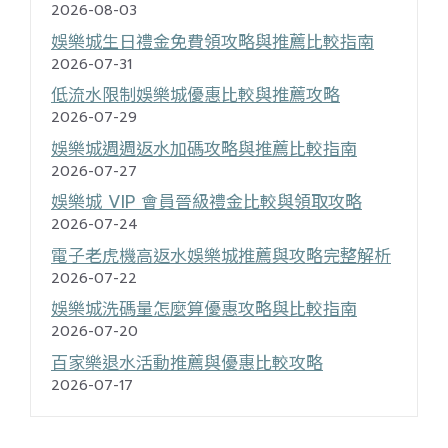
2026-08-03
娛樂城生日禮金免費領攻略與推薦比較指南
2026-07-31
低流水限制娛樂城優惠比較與推薦攻略
2026-07-29
娛樂城週週返水加碼攻略與推薦比較指南
2026-07-27
娛樂城 VIP 會員晉級禮金比較與領取攻略
2026-07-24
電子老虎機高返水娛樂城推薦與攻略完整解析
2026-07-22
娛樂城洗碼量怎麼算優惠攻略與比較指南
2026-07-20
百家樂退水活動推薦與優惠比較攻略
2026-07-17