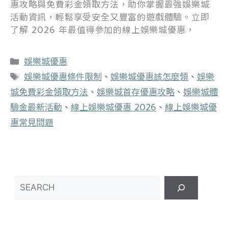
惠攻略與免費彩金領取方法，助你掌握最強娛樂城
活動資訊，輕鬆享受安全又豐富的遊戲體驗。立即
了解 2026 年最值得參加的線上娛樂城優惠，
分
娛樂城優惠
類
標
娛樂城優惠條件限制
、
娛樂城優惠該怎麼領
、
娛樂
籤
城免費彩金領取方法
、
娛樂城首存優惠攻略
、
娛樂城體
驗金最新活動
、
線上娛樂城優惠 2026
、
線上娛樂城優
惠常見問題
搜
尋