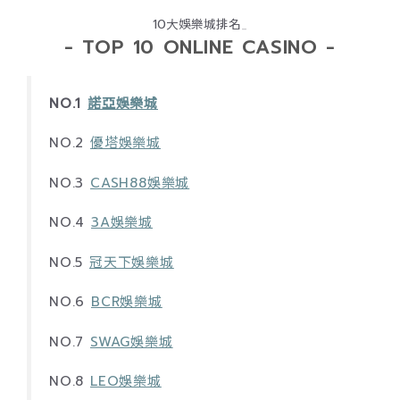
10大娛樂城排名
_
- TOP 10 ONLINE CASINO -
NO.1
諾亞娛樂城
NO.2
優塔娛樂城
NO.3
CASH88娛樂城
NO.4
3A娛樂城
NO.5
冠天下娛樂城
NO.6
BCR娛樂城
NO.7
SWAG娛樂城
NO.8
LEO娛樂城