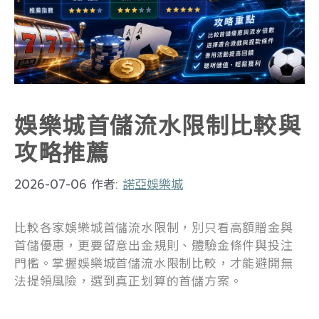
娛樂城首儲流水限制比較與
攻略推薦
2026-07-06
作者:
諾亞娛樂城
比較各家娛樂城首儲流水限制，別只看高額贈金與
首儲優惠，更要留意出金規則、體驗金條件與投注
門檻。掌握娛樂城首儲流水限制比較，才能避開無
法提領風險，選到真正划算的首儲方案。