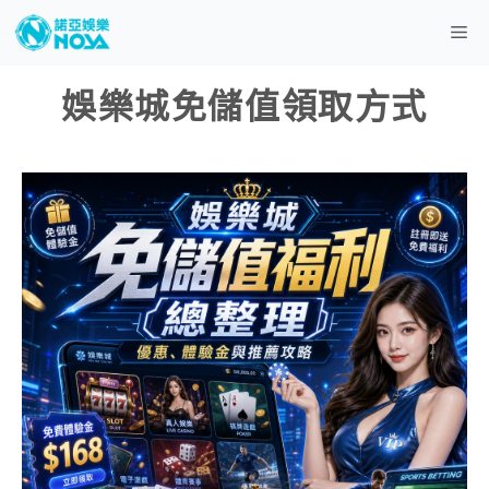
跳
Me
至
主
要
娛樂城免儲值領取方式
內
容