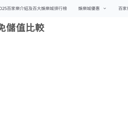
2025百家樂介紹及百大娛樂城排行榜
娛樂城優惠
百家
免儲值比較