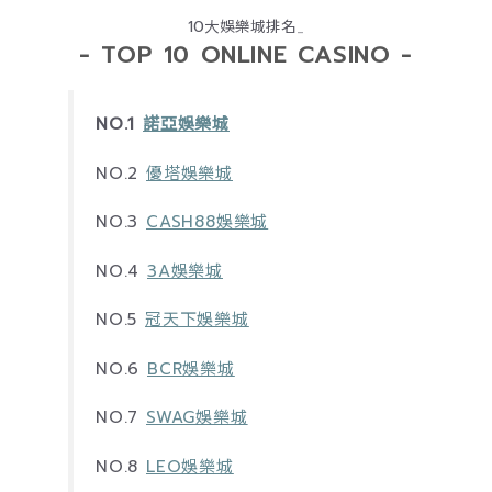
10大娛樂城排名
_
- TOP 10 ONLINE CASINO -
NO.1
諾亞娛樂城
NO.2
優塔娛樂城
NO.3
CASH88娛樂城
NO.4
3A娛樂城
NO.5
冠天下娛樂城
NO.6
BCR娛樂城
NO.7
SWAG娛樂城
NO.8
LEO娛樂城