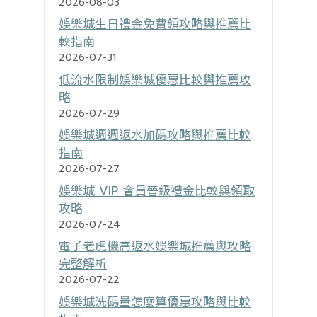
2026-08-03
娛樂城生日禮金免費領攻略與推薦比
較指南
2026-07-31
低流水限制娛樂城優惠比較與推薦攻
略
2026-07-29
娛樂城週週返水加碼攻略與推薦比較
指南
2026-07-27
娛樂城 VIP 會員晉級禮金比較與領取
攻略
2026-07-24
電子老虎機高返水娛樂城推薦與攻略
完整解析
2026-07-22
娛樂城洗碼量怎麼算優惠攻略與比較