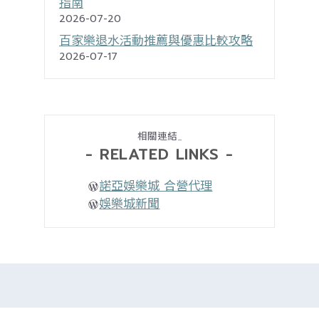
指南
2026-07-20
百家樂退水活動推薦與優惠比較攻略
2026-07-17
相關連結
_
- RELATED LINKS -
WordPress
諾亞娛樂城 合營代理
WordPress
娛樂城新聞