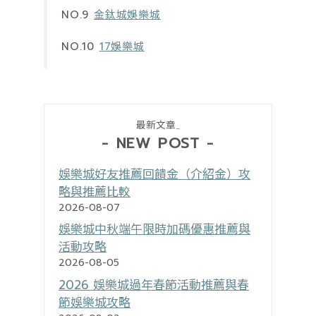
NO.9
金鈦城娛樂城
NO.10
17娛樂城
最新文章
_
- NEW POST -
娛樂城好友推薦回饋金（介紹金）攻
略與推薦比較
2026-08-07
娛樂城中秋端午限時加碼優惠推薦與
活動攻略
2026-08-05
2026 娛樂城過年春節活動推薦與春
節娛樂城攻略