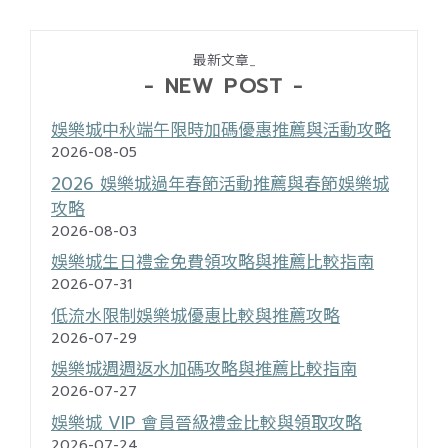
最新文章
_
- NEW POST -
娛樂城中秋端午限時加碼優惠推薦與活動攻略
2026-08-05
2026 娛樂城過年春節活動推薦與春節娛樂城
攻略
2026-08-03
娛樂城生日禮金免費領攻略與推薦比較指南
2026-07-31
低流水限制娛樂城優惠比較與推薦攻略
2026-07-29
娛樂城週週返水加碼攻略與推薦比較指南
2026-07-27
娛樂城 VIP 會員晉級禮金比較與領取攻略
2026-07-24