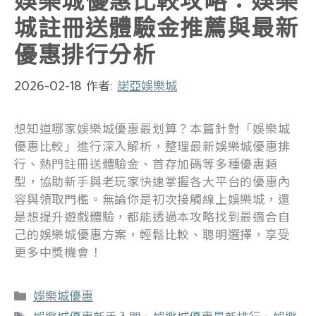
娛樂城優惠比較攻略：娛樂
城註冊送體驗金推薦與最新
優惠排行分析
2026-02-18
作者:
諾亞娛樂城
想知道哪家娛樂城優惠最划算？本篇針對「娛樂城
優惠比較」進行深入解析，整理最新娛樂城優惠排
行、熱門註冊送體驗金、首存加碼等多種優惠類
型，協助新手與老玩家快速掌握各大平台的優惠內
容與領取門檻。無論你是初次接觸線上娛樂城，還
是想提升遊戲體驗，都能透過本攻略找到最適合自
己的娛樂城優惠方案，輕鬆比較、聰明選擇，享受
更多中獎機會！
分
娛樂城優惠
類
標