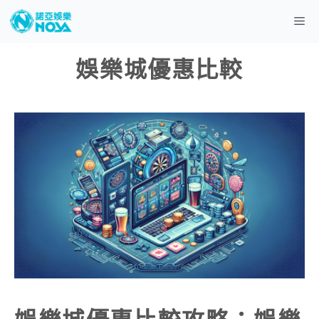
跳
Me
至
主
要
娛樂城優惠比較
內
容