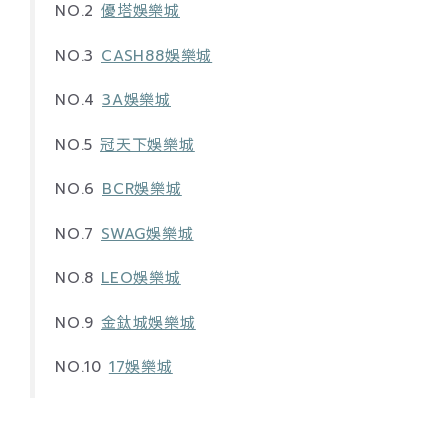
NO.2
優塔娛樂城
NO.3
CASH88娛樂城
NO.4
3A娛樂城
NO.5
冠天下娛樂城
NO.6
BCR娛樂城
NO.7
SWAG娛樂城
NO.8
LEO娛樂城
NO.9
金鈦城娛樂城
NO.10
17娛樂城