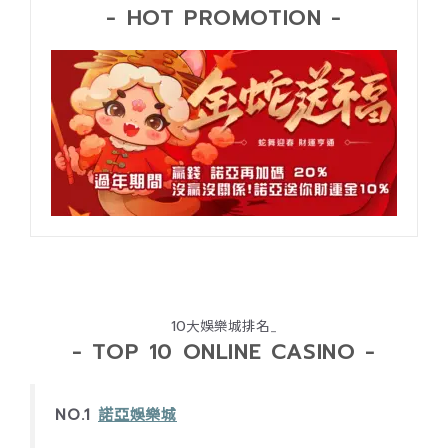
- HOT PROMOTION -
10大娛樂城排名
_
- TOP 10 ONLINE CASINO -
NO.1
諾亞娛樂城