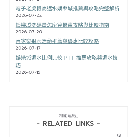
電子老虎機高返水娛樂城推薦與攻略完整解析
2026-07-22
娛樂城洗碼量怎麼算優惠攻略與比較指南
2026-07-20
百家樂退水活動推薦與優惠比較攻略
2026-07-17
娛樂城退水比例比較 PTT 推薦攻略與退水技
巧
2026-07-15
相關連結
_
- RELATED LINKS -
WordPress