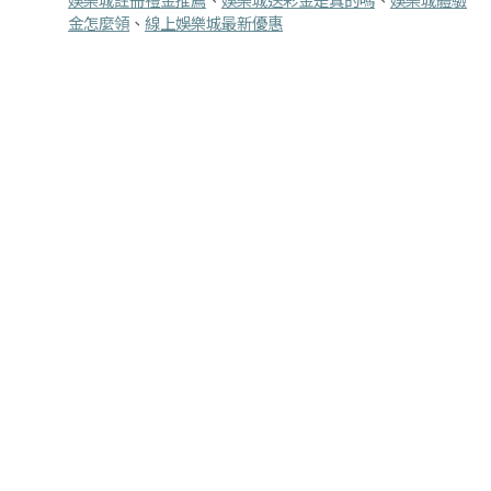
娛樂城註冊禮金推薦
、
娛樂城送彩金是真的嗎
、
娛樂城體驗
金怎麼領
、
線上娛樂城最新優惠