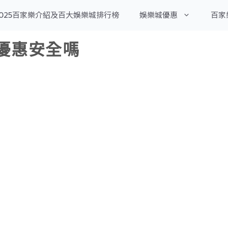
2025百家樂介紹及百大娛樂城排行榜
娛樂城優惠
百家
優惠安全嗎