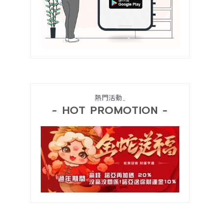
熱門活動
_
- HOT PROMOTION -