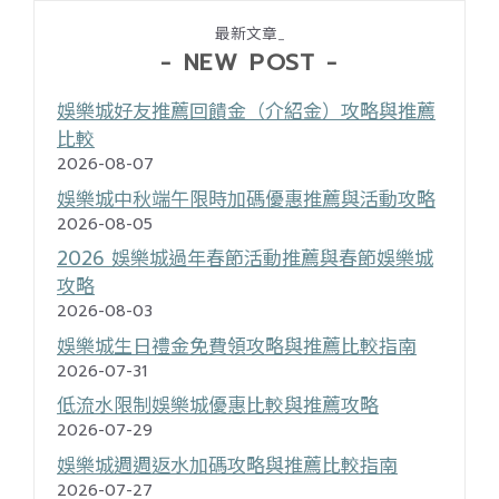
最新文章
_
- NEW POST -
娛樂城好友推薦回饋金（介紹金）攻略與推薦
比較
2026-08-07
娛樂城中秋端午限時加碼優惠推薦與活動攻略
2026-08-05
2026 娛樂城過年春節活動推薦與春節娛樂城
攻略
2026-08-03
娛樂城生日禮金免費領攻略與推薦比較指南
2026-07-31
低流水限制娛樂城優惠比較與推薦攻略
2026-07-29
娛樂城週週返水加碼攻略與推薦比較指南
2026-07-27