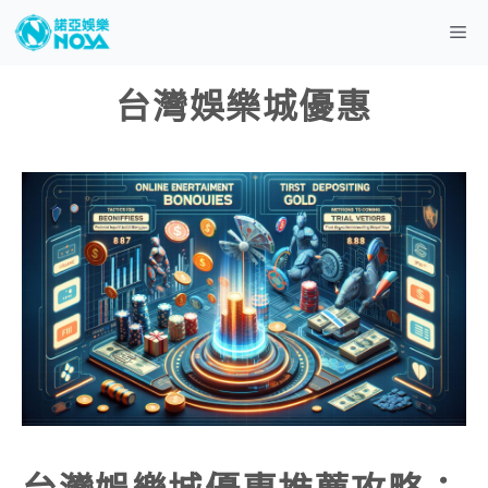
跳
Me
至
主
要
台灣娛樂城優惠
內
容