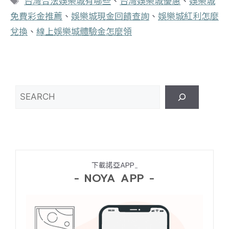
台灣合法娛樂城有哪些
、
台灣娛樂城優惠
、
娛樂城
籤
免費彩金推薦
、
娛樂城現金回饋查詢
、
娛樂城紅利怎麼
兌換
、
線上娛樂城體驗金怎麼領
搜
尋
下載諾亞APP
_
- NOYA APP -