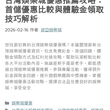
台灣娛樂城優惠推薦攻略：
首儲優惠比較與體驗金領取
技巧解析
2026-02-16
作者:
諾亞娛樂城
想找最划算的台灣娛樂城優惠嗎？本篇整理最新台
灣娛樂城優惠資訊，包含免費彩金、首儲回饋、體
驗金領取方式及紅利兌換攻略，幫助玩家輕鬆比較
各大平台活動內容。無論是新手還是老手，都能透
過台灣娛樂城優惠推薦，參與專屬活動、獲得額外
彩金與現金回饋，提升遊戲樂趣與中獎機會。掌握
娛樂城優惠活動攻略，選擇合法且信譽良好的娛樂
城，享受安全
分
娛樂城優惠
類
標