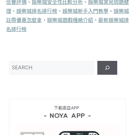
信譽評價
、
娛樂城安全性比較分析
、
娛樂城常見問題整
理
、
娛樂城排名排行榜
、
娛樂城新手入門教學
、
娛樂城
註冊優惠怎麼拿
、
娛樂城遊戲種類介紹
、
最新娛樂城排
名排行榜
搜
尋
下載諾亞APP
_
- NOYA APP -