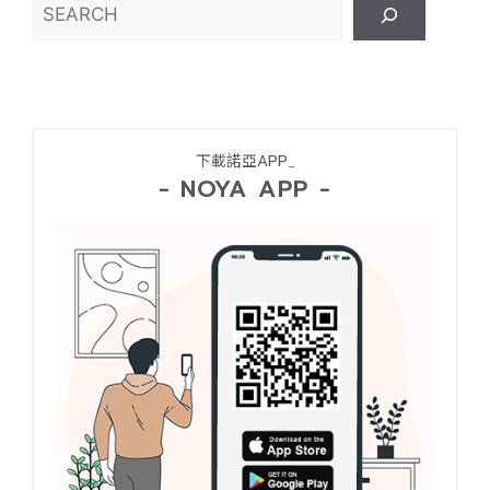
搜
尋
下載諾亞APP
_
- NOYA APP -