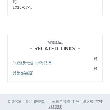
巧
2026-07-15
相關連結
_
- RELATED LINKS -
WordPress
諾亞娛樂城 合營代理
WordPress
娛樂城新聞
© 2026 - 諾亞娛樂城｜百家樂全攻略 手把手賺大錢
雷神
2試玩版