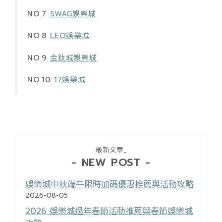
NO.7
SWAG娛樂城
NO.8
LEO娛樂城
NO.9
金鈦城娛樂城
NO.10
17娛樂城
最新文章
_
- NEW POST -
娛樂城中秋端午限時加碼優惠推薦與活動攻略
2026-08-05
2026 娛樂城過年春節活動推薦與春節娛樂城