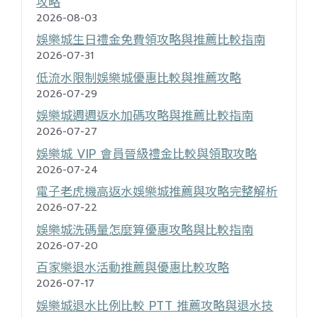
攻略
2026-08-03
娛樂城生日禮金免費領攻略與推薦比較指南
2026-07-31
低流水限制娛樂城優惠比較與推薦攻略
2026-07-29
娛樂城週週返水加碼攻略與推薦比較指南
2026-07-27
娛樂城 VIP 會員晉級禮金比較與領取攻略
2026-07-24
電子老虎機高返水娛樂城推薦與攻略完整解析
2026-07-22
娛樂城洗碼量怎麼算優惠攻略與比較指南
2026-07-20
百家樂退水活動推薦與優惠比較攻略
2026-07-17
娛樂城退水比例比較 PTT 推薦攻略與退水技