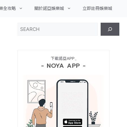
樂全攻略
關於諾亞娛樂城
立即註冊娛樂城
搜
尋
下載諾亞APP
_
- NOYA APP -