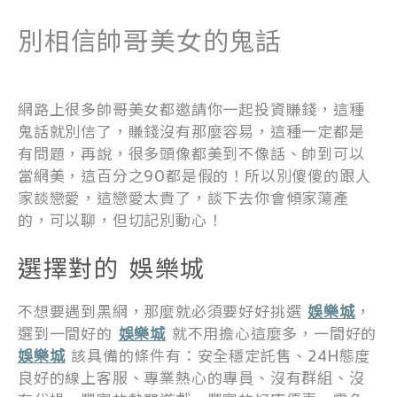
別相信帥哥美女的鬼話
網路上很多帥哥美女都邀請你一起投資賺錢，這種
鬼話就別信了，賺錢沒有那麼容易，這種一定都是
有問題，再說，很多頭像都美到不像話、帥到可以
當網美，這百分之90都是假的！所以別傻傻的跟人
家談戀愛，這戀愛太貴了，談下去你會傾家蕩產
的，可以聊，但切記別動心！
選擇對的 娛樂城
不想要遇到黑網，那麼就必須要好好挑選
娛樂城
，
選到一間好的
娛樂城
就不用擔心這麼多，一間好的
娛樂城
該具備的條件有：安全穩定託售、24H態度
良好的線上客服、專業熱心的專員、沒有群組、沒