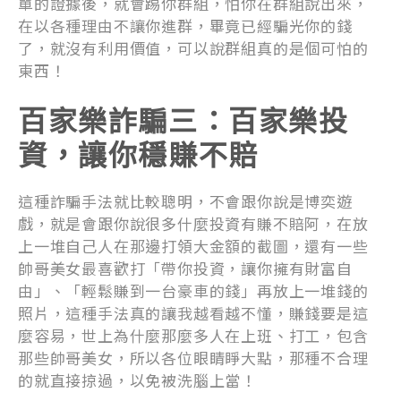
單的證據後，就會踢你群組，怕你在群組說出來，
在以各種理由不讓你進群，畢竟已經騙光你的錢
了，就沒有利用價值，可以說群組真的是個可怕的
東西！
百家樂詐騙
三：百家樂投
資，讓你穩賺不賠
這種詐騙手法就比較聰明，不會跟你說是博奕遊
戲，就是會跟你說很多什麼投資有賺不賠阿，在放
上一堆自己人在那邊打領大金額的截圖，還有一些
帥哥美女最喜歡打「帶你投資，讓你擁有財富自
由」、「輕鬆賺到一台豪車的錢」再放上一堆錢的
照片，這種手法真的讓我越看越不懂，賺錢要是這
麼容易，世上為什麼那麼多人在上班、打工，包含
那些帥哥美女，所以各位眼睛睜大點，那種不合理
的就直接掠過，以免被洗腦上當！