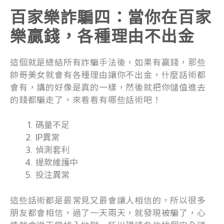
百家樂詐騙
四：當你在百家
樂贏錢，各種理由不出金
這個就是總結所有詐騙手法後，如果有贏錢，那些
帥哥美女就會有各種理由讓你不出金，什麼話術都
會有，講的好像是真的一樣，然後就把你儲值進去
的錢都騙走了，來看看有哪些話術吧！
碼量不足
IP異常
偵測套利
提款維護中
投注異常
這些話術都是最常見又最會讓人相信的，所以很多
朋友都會相信，過了一天兩天，就發現被騙了，心