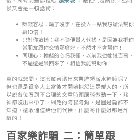
後，所有問題都推給
娛樂城
，跟他們沒關係，這時
候又會是一頓話術：
賺錢容易：輸了沒事，在投入一點我想辦法幫你
贏10倍！
只對你這樣：我不隨便幫人代操，是因為我把你
當朋友跟你交情那麼好，不然才不會幫你！
同理心：輸錢的心情我懂，以前我也輸幾百萬，
不過還是賺回來了，相信我能幫助你！
真的就想問，這麼厲害還出來帶牌領薪水幹嘛呢？
但也還是很多人上當後才開始抱怨這是騙人的，所
以說各位看到不合理的文章時頭腦稍微動一下，賭
神都沒出來帶了，網路的阿貓阿狗，是圓是扁都不
知道，還敢儲值給他們代操，什麼哥什麼姐都是詐
騙的！
百家樂詐騙
二：簡單跟