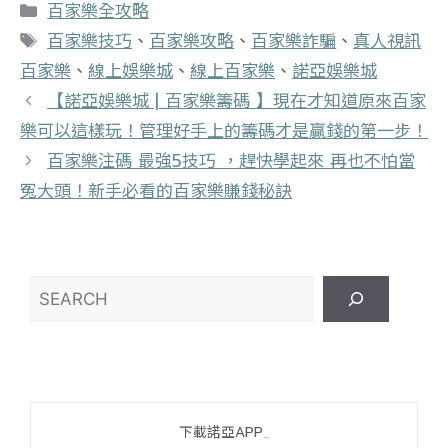
分
百家樂全攻略
類
標
百家樂技巧
、
百家樂攻略
、
百家樂詐騙
、
真人視訊
籤
百家樂
、
線上娛樂城
、
線上百家樂
、
諾亞娛樂城
【諾亞娛樂城 | 百家樂籌碼 】現在才知道原來百家
樂可以這樣玩！管理好手上的籌碼才是贏錢的第一步！
百家樂注碼 最強5技巧 ，趕快學起來 再也不怕當
冤大頭！新手必看的百家樂賺錢秘訣
搜
尋
下載諾亞APP
_