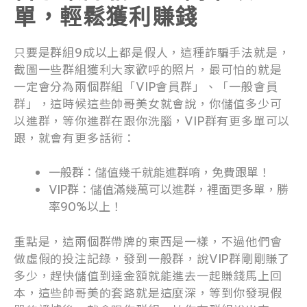
單，輕鬆獲利賺錢
只要是群組9成以上都是假人，這種詐騙手法就是，
截圖一些群組獲利大家歡呼的照片，最可怕的就是
一定會分為兩個群組「VIP會員群」、「一般會員
群」，這時候這些帥哥美女就會說，你儲值多少可
以進群，等你進群在跟你洗腦，VIP群有更多單可以
跟，就會有更多話術：
一般群：儲值幾千就能進群唷，免費跟單！
VIP群：儲值滿幾萬可以進群，裡面更多單，勝
率90%以上！
重點是，這兩個群帶牌的東西是一樣，不過他們會
做虛假的投注記錄，發到一般群，說VIP群剛剛賺了
多少，趕快儲值到達金額就能進去一起賺錢馬上回
本，這些帥哥美的套路就是這麼深，等到你發現假