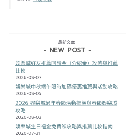
最新文章
_
- NEW POST -
娛樂城好友推薦回饋金（介紹金）攻略與推薦
比較
2026-08-07
娛樂城中秋端午限時加碼優惠推薦與活動攻略
2026-08-05
2026 娛樂城過年春節活動推薦與春節娛樂城
攻略
2026-08-03
娛樂城生日禮金免費領攻略與推薦比較指南
2026-07-31