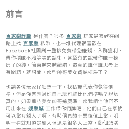
前言
百家樂詐騙
是什麼？很多
百家樂
玩家最喜歡在網
路上找
百家樂
私帶，也一堆代理很喜歡在
Facebook社團刷一整排免費帶您賺錢、入群獲利、
帶你穩賺不賠等等的話術，甚至有的說帶你賺一棟
房子的錢，簡直越來越離譜，這真的誰信誰思考上
有問題，就想問，那些帥哥美女買幾棟房了？
也請各位玩家仔細想一下，找私帶代表你覺得他
準，但是你有想過你自己玩可能比他們準嗎？說認
真的，如果那些美女帥哥這麼準，那我相信他們不
用出來在
娛樂城
工作帶你們牌吧，他們自己在家就
可以當有錢人了啊，有時候真的不要傻傻上當，明
明一看就知道是騙人但還是很多人上當，動個頭腦