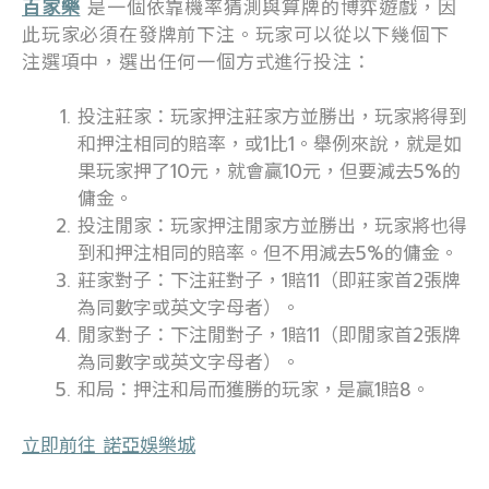
百家樂
是一個依靠機率猜測與算牌的博弈遊戲，因
此玩家必須在發牌前下注。玩家可以從以下幾個下
注選項中，選出任何一個方式進行投注：
投注莊家：玩家押注莊家方並勝出，玩家將得到
和押注相同的賠率，或1比1。舉例來說，就是如
果玩家押了10元，就會贏10元，但要減去5%的
傭金。
投注閒家：玩家押注閒家方並勝出，玩家將也得
到和押注相同的賠率。但不用減去5%的傭金。
莊家對子：下注莊對子，1賠11（即莊家首2張牌
為同數字或英文字母者）。
閒家對子：下注閒對子，1賠11（即閒家首2張牌
為同數字或英文字母者）。
和局：押注和局而獲勝的玩家，是贏1賠8。
立即前往 諾亞娛樂城