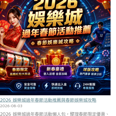
2026 娛樂城過年春節活動推薦與春節娛樂城攻略
2026-08-03
2026 娛樂城過年春節活動懶人包，整理春節限定優惠、