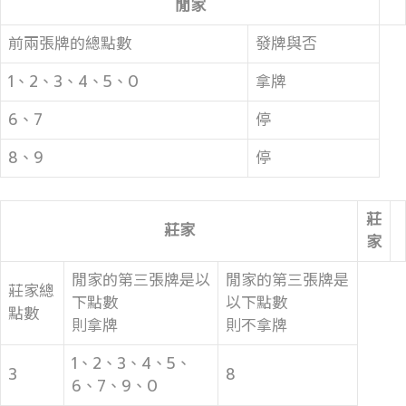
閒家
前兩張牌的總點數
發牌與否
1、2、3、4、5、0
拿牌
6、7
停
8、9
停
莊
莊家
家
閒家的第三張牌是以
閒家的第三張牌是
莊家總
下點數
以下點數
點數
則拿牌
則不拿牌
1、2、3、4、5、
3
8
6、7、9、0