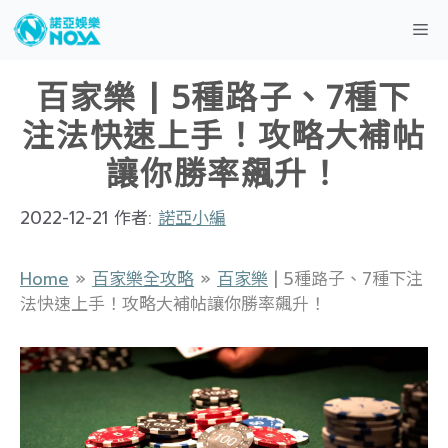
跳
Me
至
主
要
百家樂 | 5種路子、7種下
內
注法快速上手！攻略大補帖
容
讓你勝率飆升！
2022-12-21
作者:
諾亞小編
Home
»
百家樂全攻略
»
百家樂
| 5種路子、7種下注
法快速上手！攻略大補帖讓你勝率飆升！