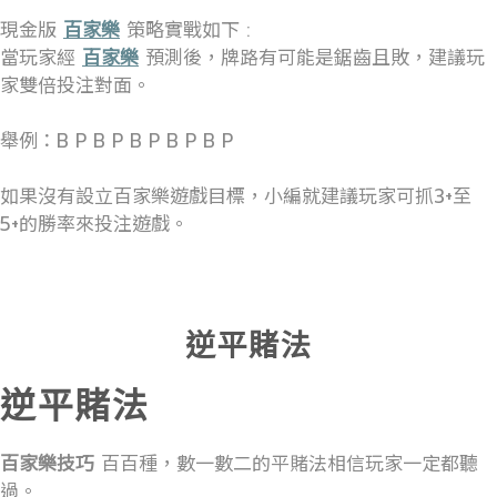
現金版
百家樂
策略實戰如下 :
當玩家經
百家樂
預測後，牌路有可能是鋸齒且敗，建議玩
家雙倍投注對面。
舉例：B P B P B P B P B P
如果沒有設立百家樂遊戲目標，小編就建議玩家可抓3+至
5+的勝率來投注遊戲。
逆平賭法
逆平賭法
百家樂技巧
百百種，數一數二的平賭法相信玩家一定都聽
過。