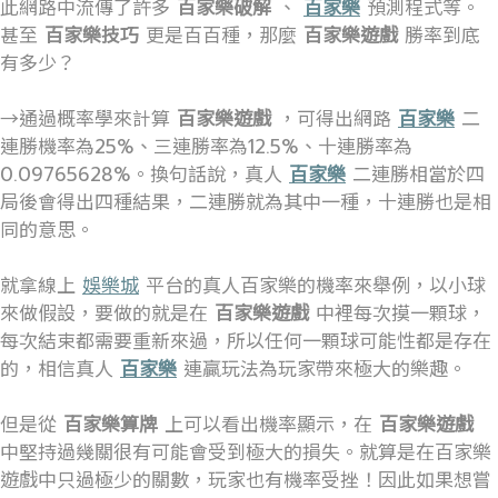
此網路中流傳了許多
百家樂破解
、
百家樂
預測程式等。
甚至
百家樂技巧
更是百百種，那麼
百家樂遊戲
勝率到底
有多少？
→通過概率學來計算
百家樂遊戲
，可得出網路
百家樂
二
連勝機率為25%、三連勝率為12.5%、十連勝率為
0.09765628%。換句話說，真人
百家樂
二連勝相當於四
局後會得出四種結果，二連勝就為其中一種，十連勝也是相
同的意思。
就拿線上
娛樂城
平台的真人百家樂的機率來舉例，以小球
來做假設，要做的就是在
百家樂遊戲
中裡每次摸一顆球，
每次結束都需要重新來過，所以任何一顆球可能性都是存在
的，相信真人
百家樂
連贏玩法為玩家帶來極大的樂趣。
但是從
百家樂算牌
上可以看出機率顯示，在
百家樂遊戲
中堅持過幾關很有可能會受到極大的損失。就算是在百家樂
遊戲中只過極少的關數，玩家也有機率受挫！因此如果想嘗