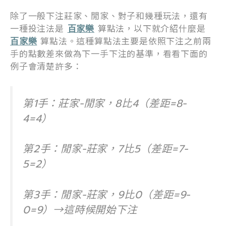
除了一般下注莊家、閒家、對子和幾種玩法，還有
一種投注法是
百家樂
算點法，以下就介紹什麼是
百家樂
算點法。這種算點法主要是依照下注之前兩
手的點數差來做為下一手下注的基準，看看下面的
例子會清楚許多：
第1手：莊家-閒家，8比4（差距=8-
4=4）
第2手：閒家-莊家，7比5（差距=7-
5=2）
第3手：閒家-莊家，9比0（差距=9-
0=9）→這時候開始下注