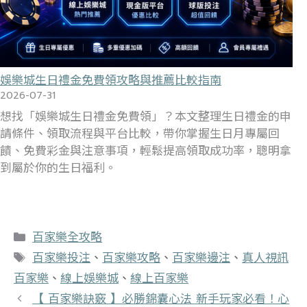
娛樂城生日禮金免費領攻略與推薦比較指南
2026-07-31
想找「娛樂城生日禮金免費領」？本文整理生日禮金的申
請條件、領取流程與平台比較，帶你掌握生日月專屬回
饋、免費彩金與注意事項，輕鬆提高領取成功率，聰明拿
到屬於你的生日福利。
分
百家樂全攻略
類
標
百家樂投注
、
百家樂攻略
、
百家樂邊注
、
真人視訊
籤
百家樂
、
線上娛樂城
、
線上百家樂
【 百家樂訣竅 】必勝錦囊心法 新手玩家必看！心