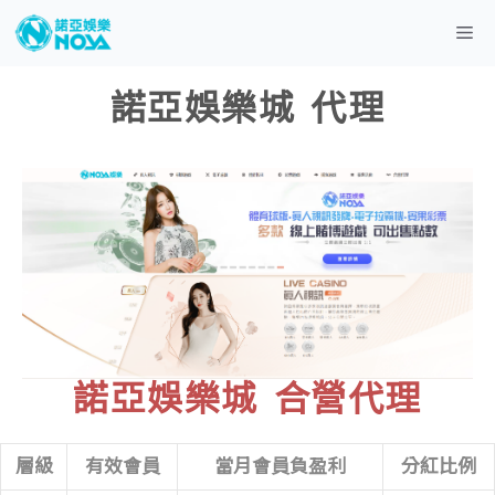
跳
Me
至
主
要
諾亞娛樂城 代理
內
容
諾亞娛樂城 合營代理
層級
有效會員
當月會員負盈利
分紅比例