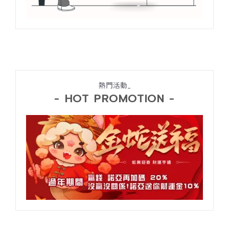
熱門活動
_
- HOT PROMOTION -