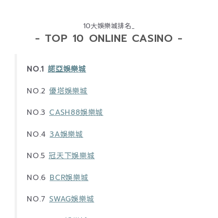
10大娛樂城排名
_
- TOP 10 ONLINE CASINO -
NO.1
諾亞娛樂城
NO.2
優塔娛樂城
NO.3
CASH88娛樂城
NO.4
3A娛樂城
NO.5
冠天下娛樂城
NO.6
BCR娛樂城
NO.7
SWAG娛樂城